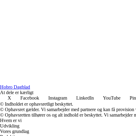
H
obro
D
agblad
At dele er kærligt
X
Facebook
Instagram
LinkedIn
YouTube
Pin
© Indholdet er ophavsretligt beskyttet.
© Ophavsret gælder. Vi samarbejder med partnere og kan få provision
© Ophavsretten tilhører os og alt indhold er beskyttet. Vi samarbejder 
Hvem er vi
Udvikling
Vores grundlag