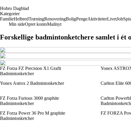
H
obro
D
agblad
Kategorier
Familie
Helbred
Træning
Renovering
Bolig
Penge
Aktiviteter
Livet
Job
Spis
Min side
Opret konto
Mailnyt
Forskellige badmintonketchere samlet i ét 
FZ Forza FZ Precision X1 Grafit
Yonex ASTROX 
Badmintonketcher
Yonex Astrox 2 Badmintonketcher
Carlton Elite 
FZ Forza Furious 3000 graphite
Carlton Power
Badmintonketcher
Badmintonketch
FZ Forza Power 36 Pro M graphite
FZ FORZA Powe
Badmintonketcher