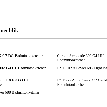
overblik
0.7 DG Badmintonketcher
Carlton Aeroblade 300 G4 HH
Badmintonketcher
6000Z G4 HL Badmintonketcher
FZ FORZA Power 688 Light Ba
blade EX100 G3 HL
FZ Forza Aero Power 372 Grafit
er
Badmintonketcher
r 688 Badmintonketcher