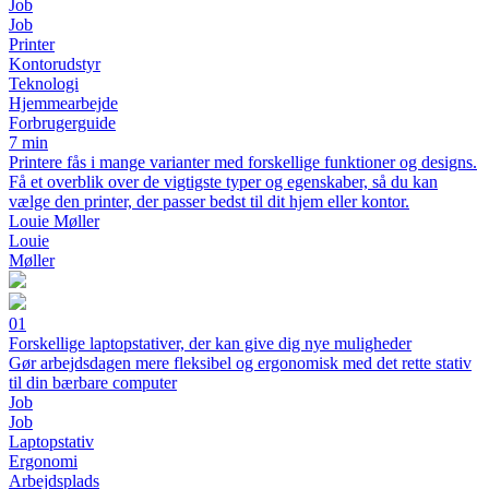
Job
Job
Printer
Kontorudstyr
Teknologi
Hjemmearbejde
Forbrugerguide
7 min
Printere fås i mange varianter med forskellige funktioner og designs.
Få et overblik over de vigtigste typer og egenskaber, så du kan
vælge den printer, der passer bedst til dit hjem eller kontor.
Louie Møller
Louie
Møller
01
Forskellige laptopstativer, der kan give dig nye muligheder
Gør arbejdsdagen mere fleksibel og ergonomisk med det rette stativ
til din bærbare computer
Job
Job
Laptopstativ
Ergonomi
Arbejdsplads