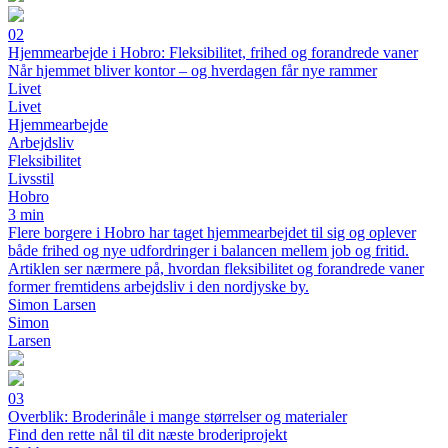
02
Hjemmearbejde i Hobro: Fleksibilitet, frihed og forandrede vaner
Når hjemmet bliver kontor – og hverdagen får nye rammer
Livet
Livet
Hjemmearbejde
Arbejdsliv
Fleksibilitet
Livsstil
Hobro
3 min
Flere borgere i Hobro har taget hjemmearbejdet til sig og oplever
både frihed og nye udfordringer i balancen mellem job og fritid.
Artiklen ser nærmere på, hvordan fleksibilitet og forandrede vaner
former fremtidens arbejdsliv i den nordjyske by.
Simon Larsen
Simon
Larsen
03
Overblik: Broderinåle i mange størrelser og materialer
Find den rette nål til dit næste broderiprojekt