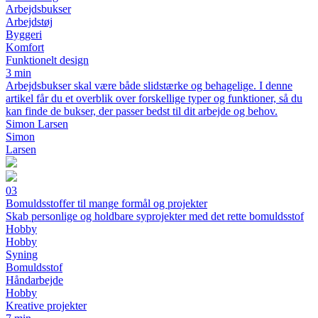
Arbejdsbukser
Arbejdstøj
Byggeri
Komfort
Funktionelt design
3 min
Arbejdsbukser skal være både slidstærke og behagelige. I denne
artikel får du et overblik over forskellige typer og funktioner, så du
kan finde de bukser, der passer bedst til dit arbejde og behov.
Simon Larsen
Simon
Larsen
03
Bomuldsstoffer til mange formål og projekter
Skab personlige og holdbare syprojekter med det rette bomuldsstof
Hobby
Hobby
Syning
Bomuldsstof
Håndarbejde
Hobby
Kreative projekter