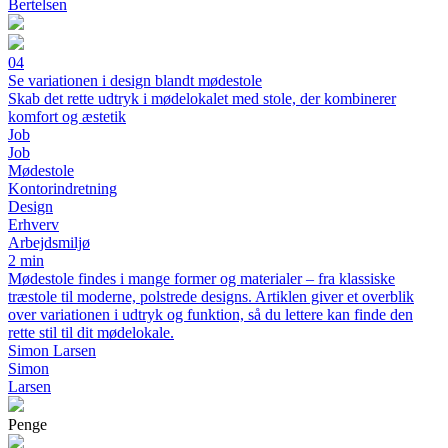
Bertelsen
04
Se variationen i design blandt mødestole
Skab det rette udtryk i mødelokalet med stole, der kombinerer
komfort og æstetik
Job
Job
Mødestole
Kontorindretning
Design
Erhverv
Arbejdsmiljø
2 min
Mødestole findes i mange former og materialer – fra klassiske
træstole til moderne, polstrede designs. Artiklen giver et overblik
over variationen i udtryk og funktion, så du lettere kan finde den
rette stil til dit mødelokale.
Simon Larsen
Simon
Larsen
Penge