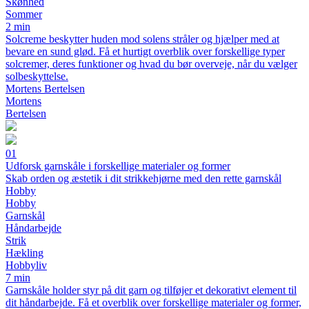
Skønhed
Sommer
2 min
Solcreme beskytter huden mod solens stråler og hjælper med at
bevare en sund glød. Få et hurtigt overblik over forskellige typer
solcremer, deres funktioner og hvad du bør overveje, når du vælger
solbeskyttelse.
Mortens Bertelsen
Mortens
Bertelsen
01
Udforsk garnskåle i forskellige materialer og former
Skab orden og æstetik i dit strikkehjørne med den rette garnskål
Hobby
Hobby
Garnskål
Håndarbejde
Strik
Hækling
Hobbyliv
7 min
Garnskåle holder styr på dit garn og tilføjer et dekorativt element til
dit håndarbejde. Få et overblik over forskellige materialer og former,