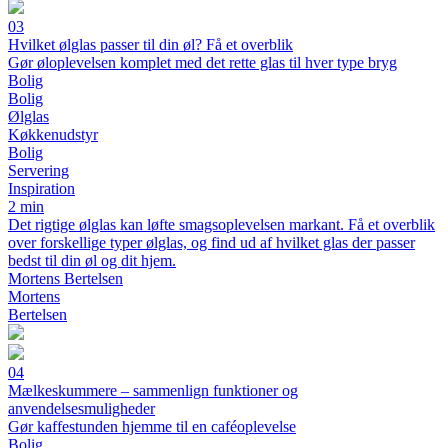
03
Hvilket ølglas passer til din øl? Få et overblik
Gør øloplevelsen komplet med det rette glas til hver type bryg
Bolig
Bolig
Ølglas
Køkkenudstyr
Bolig
Servering
Inspiration
2 min
Det rigtige ølglas kan løfte smagsoplevelsen markant. Få et overblik
over forskellige typer ølglas, og find ud af hvilket glas der passer
bedst til din øl og dit hjem.
Mortens Bertelsen
Mortens
Bertelsen
04
Mælkeskummere – sammenlign funktioner og
anvendelsesmuligheder
Gør kaffestunden hjemme til en caféoplevelse
Bolig