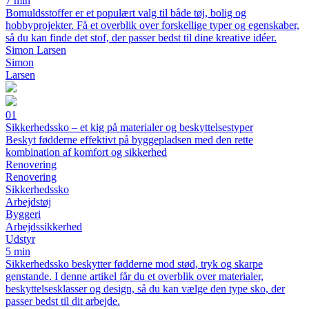
7 min
Bomuldsstoffer er et populært valg til både tøj, bolig og
hobbyprojekter. Få et overblik over forskellige typer og egenskaber,
så du kan finde det stof, der passer bedst til dine kreative idéer.
Simon Larsen
Simon
Larsen
01
Sikkerhedssko – et kig på materialer og beskyttelsestyper
Beskyt fødderne effektivt på byggepladsen med den rette
kombination af komfort og sikkerhed
Renovering
Renovering
Sikkerhedssko
Arbejdstøj
Byggeri
Arbejdssikkerhed
Udstyr
5 min
Sikkerhedssko beskytter fødderne mod stød, tryk og skarpe
genstande. I denne artikel får du et overblik over materialer,
beskyttelsesklasser og design, så du kan vælge den type sko, der
passer bedst til dit arbejde.