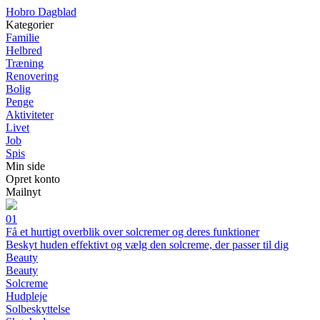
H
obro
D
agblad
Kategorier
Familie
Helbred
Træning
Renovering
Bolig
Penge
Aktiviteter
Livet
Job
Spis
Min side
Opret konto
Mailnyt
01
Få et hurtigt overblik over solcremer og deres funktioner
Beskyt huden effektivt og vælg den solcreme, der passer til dig
Beauty
Beauty
Solcreme
Hudpleje
Solbeskyttelse