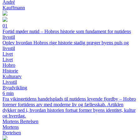
André
Kauffmann
01
Fortid møder nutid – Hobros historie som fundament for nutidens
livsstil
Oplev hvordan Hobros rige historie stadig præger byens puls og
livsstil
Livet
Livet
Hobro
Historie
Kulturarv
Livsstil
Byudvikling
6 min
Fra vikingetidens handelsplads til nutidens levende fjordby – Hobro
forener fortidens arv med moderne liv og fællesskab. Artiklen
dykker ned i, hvordan historien fortsat former byens identitet, kultur
og hverdag.
Mortens Bertelsen
Mortens
Bertelsen