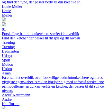
og find den type, der passer bedst til din kreative stil.
Louie Møller
Louie
Møller
01
Forskellige badmintonketchere samlet i ét overblik
Find den ketcher der passer til dit spil og dit niveau
Træning
Træning
Badminton
Udstyr
Sport
Motion
Hobro
4 min
Få et samlet overblik over forskellige badmintonketchere og deres
vigtigste egenskaber. Artiklen hjælper dig med at forstå forskellene
på modellerne, så du kan vælge en ketcher, der passer til dit spil og
niveau.
André Kauffmann
André
Kauffmann