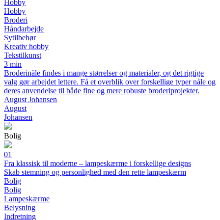
Hobby
Hobby
Broderi
Håndarbejde
Sytilbehør
Kreativ hobby
Tekstilkunst
3 min
Broderinåle findes i mange størrelser og materialer, og det rigtige
valg gør arbejdet lettere. Få et overblik over forskellige typer nåle og
deres anvendelse til både fine og mere robuste broderiprojekter.
August Johansen
August
Johansen
Bolig
01
Fra klassisk til moderne – lampeskærme i forskellige designs
Skab stemning og personlighed med den rette lampeskærm
Bolig
Bolig
Lampeskærme
Belysning
Indretning