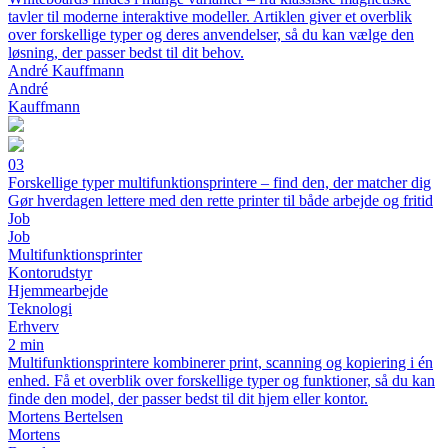
tavler til moderne interaktive modeller. Artiklen giver et overblik
over forskellige typer og deres anvendelser, så du kan vælge den
løsning, der passer bedst til dit behov.
André Kauffmann
André
Kauffmann
03
Forskellige typer multifunktionsprintere – find den, der matcher dig
Gør hverdagen lettere med den rette printer til både arbejde og fritid
Job
Job
Multifunktionsprinter
Kontorudstyr
Hjemmearbejde
Teknologi
Erhverv
2 min
Multifunktionsprintere kombinerer print, scanning og kopiering i én
enhed. Få et overblik over forskellige typer og funktioner, så du kan
finde den model, der passer bedst til dit hjem eller kontor.
Mortens Bertelsen
Mortens