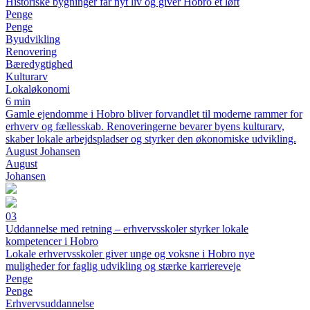
Historiske bygninger får nyt liv og giver Hobro et løft
Penge
Penge
Byudvikling
Renovering
Bæredygtighed
Kulturarv
Lokaløkonomi
6 min
Gamle ejendomme i Hobro bliver forvandlet til moderne rammer for
erhverv og fællesskab. Renoveringerne bevarer byens kulturarv,
skaber lokale arbejdspladser og styrker den økonomiske udvikling.
August Johansen
August
Johansen
03
Uddannelse med retning – erhvervsskoler styrker lokale
kompetencer i Hobro
Lokale erhvervsskoler giver unge og voksne i Hobro nye
muligheder for faglig udvikling og stærke karriereveje
Penge
Penge
Erhvervsuddannelse