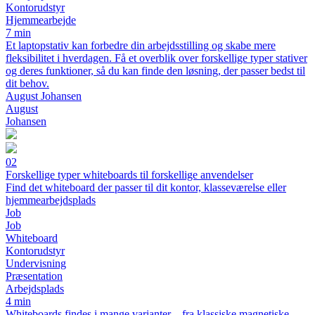
Kontorudstyr
Hjemmearbejde
7 min
Et laptopstativ kan forbedre din arbejdsstilling og skabe mere
fleksibilitet i hverdagen. Få et overblik over forskellige typer stativer
og deres funktioner, så du kan finde den løsning, der passer bedst til
dit behov.
August Johansen
August
Johansen
02
Forskellige typer whiteboards til forskellige anvendelser
Find det whiteboard der passer til dit kontor, klasseværelse eller
hjemmearbejdsplads
Job
Job
Whiteboard
Kontorudstyr
Undervisning
Præsentation
Arbejdsplads
4 min
Whiteboards findes i mange varianter – fra klassiske magnetiske