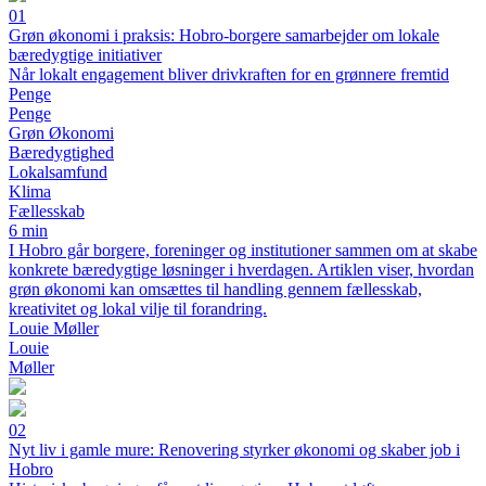
01
Grøn økonomi i praksis: Hobro-borgere samarbejder om lokale
bæredygtige initiativer
Når lokalt engagement bliver drivkraften for en grønnere fremtid
Penge
Penge
Grøn Økonomi
Bæredygtighed
Lokalsamfund
Klima
Fællesskab
6 min
I Hobro går borgere, foreninger og institutioner sammen om at skabe
konkrete bæredygtige løsninger i hverdagen. Artiklen viser, hvordan
grøn økonomi kan omsættes til handling gennem fællesskab,
kreativitet og lokal vilje til forandring.
Louie Møller
Louie
Møller
02
Nyt liv i gamle mure: Renovering styrker økonomi og skaber job i
Hobro