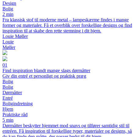
Design
Bolig
2 min
Fra klassisk stof til moderne metal – lampeskærme findes i mange
former og materialer. Få et overblik over forskellige designs og find
inspiration til at skabe den rette stemning i dit hjem.
Louie Møller
Louie
Møller
01
Find inspiration blandt mange slags dørmåtter
Giv din entré et personligt og praktisk præg
Bolig
Bolig
Dørmåtter
Entré
Boligindretning
Hjem
Praktiske råd
5 min
Dørmåtter beskytter hjemmet mod snavs og tilfører samtidig stil til
entréen. Få inspiration til forskellige typer, materialer og designs, så
du kan finde den måtte, der passer bedst til dit hjem.