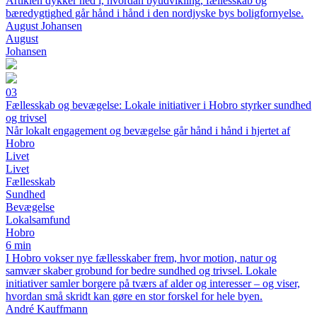
Artiklen dykker ned i, hvordan byudvikling, fællesskab og
bæredygtighed går hånd i hånd i den nordjyske bys boligfornyelse.
August Johansen
August
Johansen
03
Fællesskab og bevægelse: Lokale initiativer i Hobro styrker sundhed
og trivsel
Når lokalt engagement og bevægelse går hånd i hånd i hjertet af
Hobro
Livet
Livet
Fællesskab
Sundhed
Bevægelse
Lokalsamfund
Hobro
6 min
I Hobro vokser nye fællesskaber frem, hvor motion, natur og
samvær skaber grobund for bedre sundhed og trivsel. Lokale
initiativer samler borgere på tværs af alder og interesser – og viser,
hvordan små skridt kan gøre en stor forskel for hele byen.
André Kauffmann