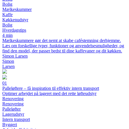
Bolig
Mælkeskummer
Kaffe
Køkkenudstyr
Bolig
Hverdagstips
4 min
Mælkeskummere gør det nemt at skabe caféstemning derhjemme.
Læs om forskellige typer, funktioner og anvendelsesmuligheder, og
find den model, der passer bedst til dine kaffevaner og dit køkken.
Simon Larsen
Simon
Larsen
01
Palleløftere – få inspiration til effektiv intern transport
Optimer arbejdet på lageret med det rette løfteudstyr
Renovering
Renovering
Palleløfter
Lagerudstyr
Intern transport
Byggeri