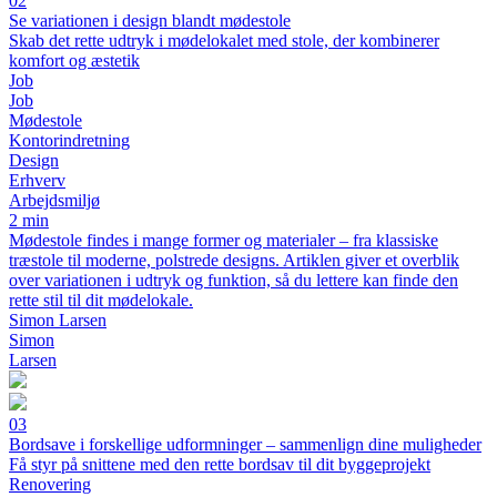
02
Se variationen i design blandt mødestole
Skab det rette udtryk i mødelokalet med stole, der kombinerer
komfort og æstetik
Job
Job
Mødestole
Kontorindretning
Design
Erhverv
Arbejdsmiljø
2 min
Mødestole findes i mange former og materialer – fra klassiske
træstole til moderne, polstrede designs. Artiklen giver et overblik
over variationen i udtryk og funktion, så du lettere kan finde den
rette stil til dit mødelokale.
Simon Larsen
Simon
Larsen
03
Bordsave i forskellige udformninger – sammenlign dine muligheder
Få styr på snittene med den rette bordsav til dit byggeprojekt
Renovering