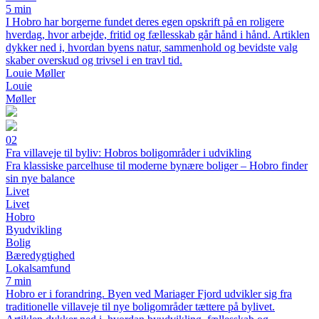
5 min
I Hobro har borgerne fundet deres egen opskrift på en roligere
hverdag, hvor arbejde, fritid og fællesskab går hånd i hånd. Artiklen
dykker ned i, hvordan byens natur, sammenhold og bevidste valg
skaber overskud og trivsel i en travl tid.
Louie Møller
Louie
Møller
02
Fra villaveje til byliv: Hobros boligområder i udvikling
Fra klassiske parcelhuse til moderne bynære boliger – Hobro finder
sin nye balance
Livet
Livet
Hobro
Byudvikling
Bolig
Bæredygtighed
Lokalsamfund
7 min
Hobro er i forandring. Byen ved Mariager Fjord udvikler sig fra
traditionelle villaveje til nye boligområder tættere på bylivet.