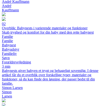
André Kauffmann
André
Kauffmann
02
Overblik: Babynests i varierende materialer og funktioner
Skab tryghed og komfort for din baby med den rette babynest
Familie
Familie
Babynest
Babyudstyr
Familieliv
Søvn
Forældrevejledning
3 min
Babynests giver babyen et trygt og behageligt sovemiljø. I denne
artikel får du et overblik over forskellige typer, materialer og
funktioner, så du kan finde den løsning, der passer bedst til din
familie.
Simon Larsen
Simon
Larsen