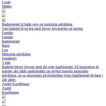
Louie
Møller
01
Badelegetøj til både sjov og motorisk udvikling
Gør badetid til en leg med farver, bevægelse og læring
Familie
Familie
Badelegetøj
Børn
Leg
Motorisk udvikling
Familieliv
5 min
Badetid bliver sjovere med det rette badelegetøj. Få inspiration til
legetøj, der både underholder og styrker barnets motoriske
udvikling, og se eksempler på forskellige typer badelegetøj til børn i
alle aldre.
André Kauffmann
André
Kauffmann