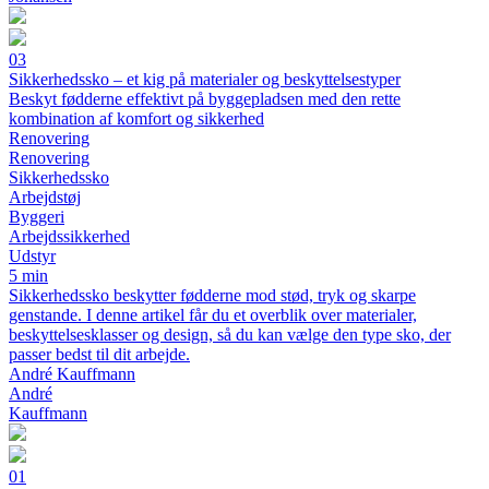
03
Sikkerhedssko – et kig på materialer og beskyttelsestyper
Beskyt fødderne effektivt på byggepladsen med den rette
kombination af komfort og sikkerhed
Renovering
Renovering
Sikkerhedssko
Arbejdstøj
Byggeri
Arbejdssikkerhed
Udstyr
5 min
Sikkerhedssko beskytter fødderne mod stød, tryk og skarpe
genstande. I denne artikel får du et overblik over materialer,
beskyttelsesklasser og design, så du kan vælge den type sko, der
passer bedst til dit arbejde.
André Kauffmann
André
Kauffmann
01