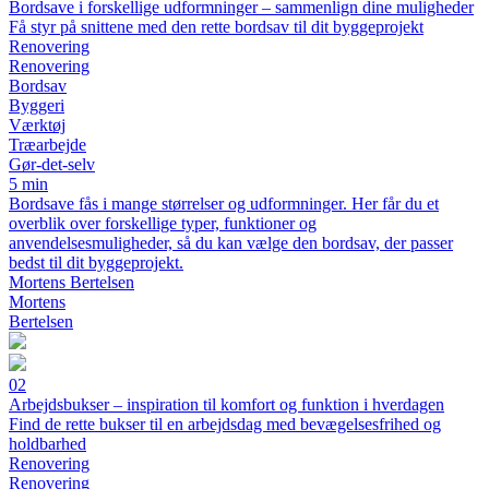
Bordsave i forskellige udformninger – sammenlign dine muligheder
Få styr på snittene med den rette bordsav til dit byggeprojekt
Renovering
Renovering
Bordsav
Byggeri
Værktøj
Træarbejde
Gør-det-selv
5 min
Bordsave fås i mange størrelser og udformninger. Her får du et
overblik over forskellige typer, funktioner og
anvendelsesmuligheder, så du kan vælge den bordsav, der passer
bedst til dit byggeprojekt.
Mortens Bertelsen
Mortens
Bertelsen
02
Arbejdsbukser – inspiration til komfort og funktion i hverdagen
Find de rette bukser til en arbejdsdag med bevægelsesfrihed og
holdbarhed
Renovering
Renovering