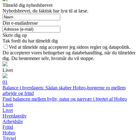
Tilmeld dig nyhedsbrevet
Nyhedsbrevet, du faktisk har lyst til at læse.
Din e-mailadresse
Skriv dig op
Tak fordi du har tilmeldt dig
Ved at tilmelde mig accepterer jeg sidens regler og datapolitik.
Du accepterer vores betingelser og databehandling, når du tilmelder
dig. Du bestemmer selv, hvornår du vil stoppe.
Livet
01
Balance i hverdagen: Sådan skaber Hobro-borgerne ro mellem
arbejde og fritid
Find balancen mellem byliv, natur og nærvær i hjertet af Hobro
Livet
Livet
Hverdagsliv
Arbejdsliv
Fritid
Hobro
Trivsel