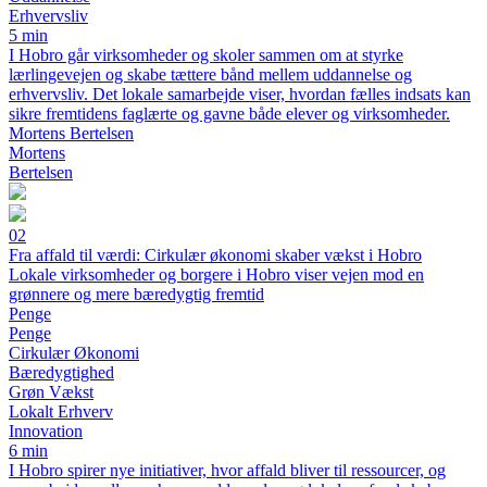
Erhvervsliv
5 min
I Hobro går virksomheder og skoler sammen om at styrke
lærlingevejen og skabe tættere bånd mellem uddannelse og
erhvervsliv. Det lokale samarbejde viser, hvordan fælles indsats kan
sikre fremtidens faglærte og gavne både elever og virksomheder.
Mortens Bertelsen
Mortens
Bertelsen
02
Fra affald til værdi: Cirkulær økonomi skaber vækst i Hobro
Lokale virksomheder og borgere i Hobro viser vejen mod en
grønnere og mere bæredygtig fremtid
Penge
Penge
Cirkulær Økonomi
Bæredygtighed
Grøn Vækst
Lokalt Erhverv
Innovation
6 min
I Hobro spirer nye initiativer, hvor affald bliver til ressourcer, og