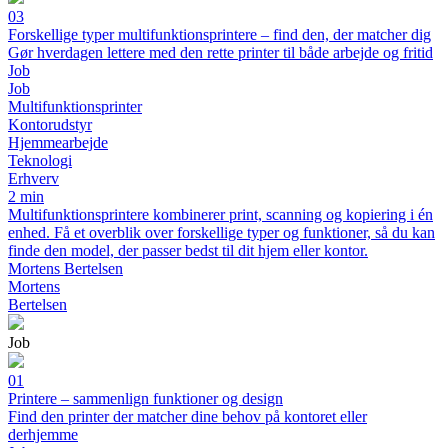
03
Forskellige typer multifunktionsprintere – find den, der matcher dig
Gør hverdagen lettere med den rette printer til både arbejde og fritid
Job
Job
Multifunktionsprinter
Kontorudstyr
Hjemmearbejde
Teknologi
Erhverv
2 min
Multifunktionsprintere kombinerer print, scanning og kopiering i én
enhed. Få et overblik over forskellige typer og funktioner, så du kan
finde den model, der passer bedst til dit hjem eller kontor.
Mortens Bertelsen
Mortens
Bertelsen
Job
01
Printere – sammenlign funktioner og design
Find den printer der matcher dine behov på kontoret eller
derhjemme